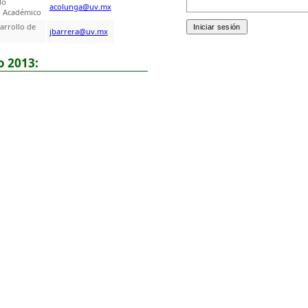
lo
acolunga@uv.mx
o Académico
arrollo de
jbarrera@uv.mx
o 2013: