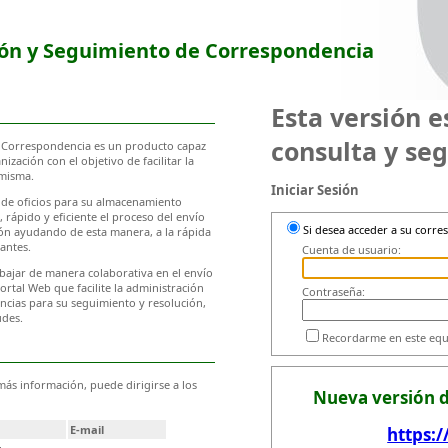
ón y Seguimiento de Correspondencia
Esta versión 
consulta y seg
e Correspondencia es un producto capaz
zación con el objetivo de facilitar la
 misma.
Iniciar Sesión
 de oficios para su almacenamiento
 rápido y eficiente el proceso del envío
Si desea acceder a su corre
ión ayudando de esta manera, a la rápida
antes.
Cuenta de usuario:
abajar de manera colaborativa en el envío
rtal Web que facilite la administración
Contraseña:
ncias para su seguimiento y resolución,
udes.
Recordarme en este eq
 más información, puede dirigirse a los
Nueva versión d
E-mail
https: