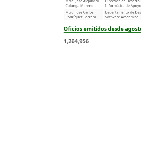
Mtro. José Alejandro
Dirección de Desarrol
Colunga Moreno
Informático de Apoy
Mtro. José Carlos
Departamento de Des
Rodríguez Barrera
Software Académico
Oficios emitidos desde agost
1,264,956